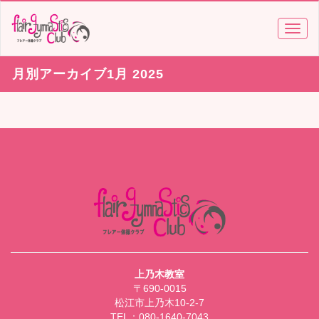
TOGG
NAVI
月別アーカイブ1月 2025
上乃木教室
〒690-0015
松江市上乃木10-2-7
TEL：080-1640-7043