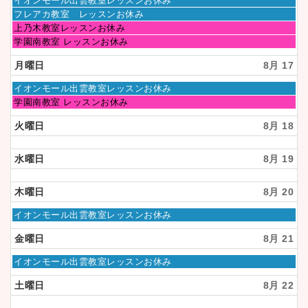
イオンモール出雲教室レッスンお休み
2026
15th
曜
日
フレアカ教室 レッスンお休み
2026
日,
曜
日
上乃木教室レッスンお休み
8
日,
曜
日
学園南教室 レッスンお休み
月
8
日,
曜
16th
月
8
日,
月曜日
8月 17
2026
16th
月
8
2026
16th
月
月
イオンモール出雲教室レッスンお休み
2026
16th
曜
月
学園南教室 レッスンお休み
2026
日,
曜
8
日,
火曜日
8月 18
月
8
17th
月
2026
17th
水曜日
8月 19
2026
木曜日
8月 20
木
イオンモール出雲教室レッスンお休み
曜
日,
金曜日
8月 21
8
月
金
イオンモール出雲教室レッスンお休み
20th
曜
2026
日,
土曜日
8月 22
8
月