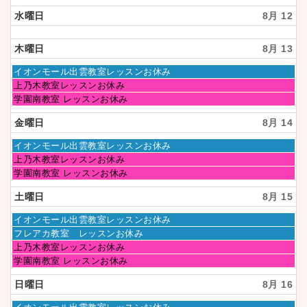
曜
月
8
日,
水曜日
8月 12
11th
月
8
2026
11th
月
2026
11th
木曜日
8月 13
2026
木
イオンモール出雲教室レッスンお休み
曜
木
上乃木教室レッスンお休み
日,
曜
木
学園南教室 レッスンお休み
8
日,
曜
月
8
日,
金曜日
8月 14
13th
月
8
2026
13th
月
金
イオンモール出雲教室レッスンお休み
2026
13th
曜
金
上乃木教室レッスンお休み
2026
日,
曜
金
学園南教室 レッスンお休み
8
日,
曜
月
8
日,
土曜日
8月 15
14th
月
8
2026
14th
月
土
イオンモール出雲教室レッスンお休み
2026
14th
曜
土
フレアカ教室 レッスンお休み
2026
日,
曜
土
上乃木教室レッスンお休み
8
日,
曜
土
学園南教室 レッスンお休み
月
8
日,
曜
15th
月
8
日,
日曜日
8月 16
2026
15th
月
8
2026
15th
月
日