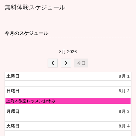
無料体験スケジュール
今月のスケジュール
8月 2026
今日
土曜日
8月 1
日曜日
8月 2
日
上乃木教室レッスンお休み
曜
日,
月曜日
8月 3
8
月
2nd
火曜日
8月 4
2026