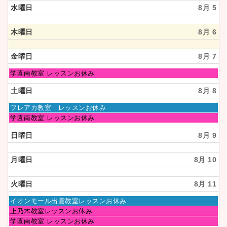
水曜日
8月 5
木曜日
8月 6
金曜日
8月 7
金
学園南教室 レッスンお休み
曜
日,
土曜日
8月 8
8
月
土
フレアカ教室 レッスンお休み
7th
曜
土
学園南教室 レッスンお休み
2026
日,
曜
8
日,
日曜日
8月 9
月
8
8th
月
2026
8th
月曜日
8月 10
2026
火曜日
8月 11
火
イオンモール出雲教室レッスンお休み
曜
火
上乃木教室レッスンお休み
日,
曜
火
学園南教室 レッスンお休み
8
日,